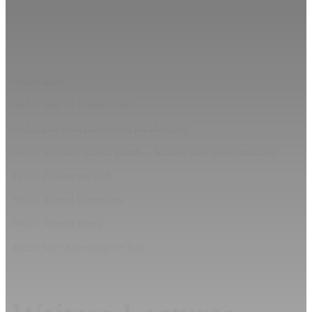
00.00: Intro
00.53: Was ist Threadwork?
01:51: Die verschiedenen Thread-Arten
08:09: Invisible Elastic Bands – Kaufen oder selber machen?
19:01: Effekte mit IEB
30:20: Thread Gimmicks
34:57: Thread Reels
46:20: Idee/Anregungen/Outro