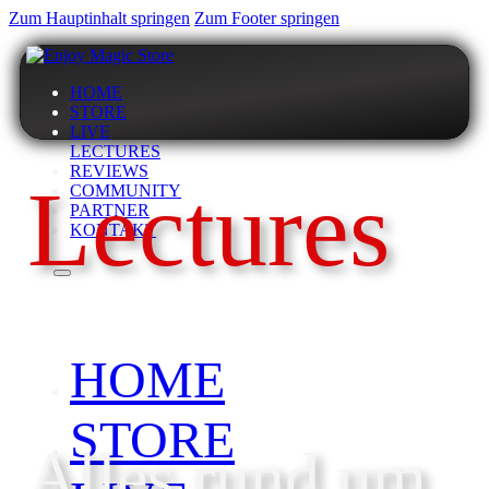
Zum Hauptinhalt springen
Zum Footer springen
HOME
STORE
LIVE
LECTURES
REVIEWS
Lectures
COMMUNITY
PARTNER
KONTAKT
HOME
STORE
Alles rund um