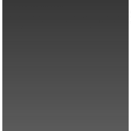
Zauberkunst am seidenen Faden
Du möchtest etwas schweben lassen, weißt aber nicht, wo du anfang
Andi hat sich intensiv mit dem Thema Threadwork befasst und gibt d
und vor allem welche Fehler du bei der Arbeit mit Threads vermeide
perfekte Zubehör für deine Performance findest.