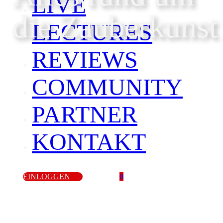
LIVE
die Zauberkunst
LECTURES
REVIEWS
COMMUNITY
PARTNER
KONTAKT
EINLOGGEN
0