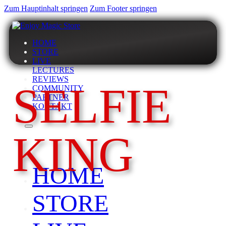
Zum Hauptinhalt springen
Zum Footer springen
HOME
STORE
LIVE
LECTURES
REVIEWS
SELFIE
COMMUNITY
PARTNER
KONTAKT
KING
HOME
STORE