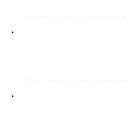
Was ihr erhaltet: Der Effekt: Der Zauberer erklärt das auf
OMNIBUS fokussiert sich auf einen der populärsten Karte