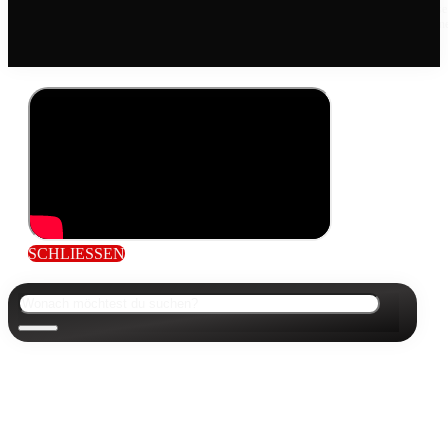
Die mit einem Sternchen (*) gekennzeichneten Links sind Affiliate Links. Wer über diese
Links einkauft, unterstützt uns mit einer kleinen Provision, die wir vom jeweiligen Onlin
Shop erhlaten, zahlt aber den genau gleichen Preis.
SCHLIESSEN
Suchen