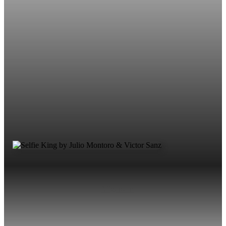
Allgemein
Ein atemberaubender Pocket Trick, den Sie in Ihrer
Brieftasche tragen können. Präsentieren Sie aus der Sicht