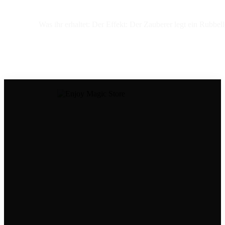
Was ihr erhaltet: Der Effekt: Der Zauberer legt ein Rubb
Dein Kontakt zu uns
Tel.: ‭08306 6534998
Mail:
store@enjoymagic.de