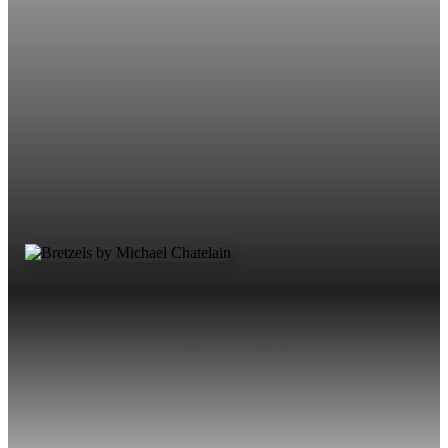
Alltagsgegenstände
Was wäre wohl spartenübergreifend von der Zauberei am
Tisch, über die Zauberei im Salon als auch auf der Straße
der perfekte Effekt…