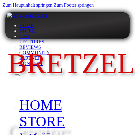
Zum Hauptinhalt springen
Zum Footer springen
HOME
STORE
LIVE
LECTURES
REVIEWS
BRETZE
COMMUNITY
PARTNER
KONTAKT
HOME
STORE
Creator: