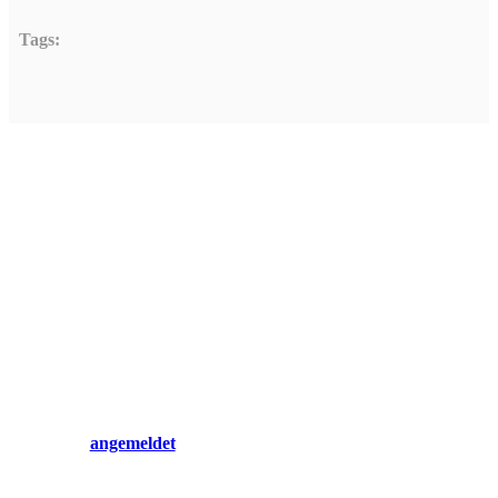
Tags:
Hinterlasse einen Ko
Du musst
angemeldet
sein, um einen Kommentar abzugeben.