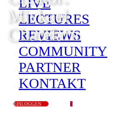
LIVE
Mickael
LECTURES
Chatelain
REVIEWS
COMMUNITY
PARTNER
KONTAKT
EINLOGGEN
0