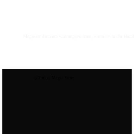
Magie ist dann am wirkungsvollsten, wenn sie in der Hand 
Dein Kontakt zu uns
Tel.: ‭08306 6534998
Mail:
store@enjoymagic.de