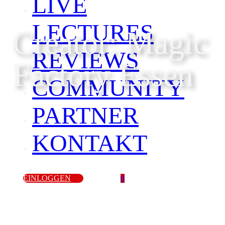
LIVE
LECTURES
Creator: Magic
REVIEWS
Factory Essen
COMMUNITY
PARTNER
KONTAKT
EINLOGGEN
0