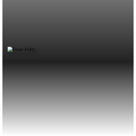
Alltagsgegenstände
,
Feuer
Ihr zeigt ein durchsichtiges Einwegfeuerzeug vor und bittet
einen Zuschauer dieses eingehend zu untersuchen. Von
einem anderen Zuschauer leiht ihr euch währenddessen eine
10-Cent-Münze, die der Zuschauer zuvor unterschrieben
hat…