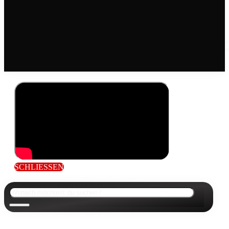
Widerrufsrecht
Die mit einem Sternchen (*) gekennzeichneten Links sind Affiliate Links. Wer über diese
Links einkauft, unterstützt uns mit einer kleinen Provision, die wir vom jeweiligen Onlin
Shop erhlaten, zahlt aber den genau gleichen Preis.
SCHLIESSEN
Suchen