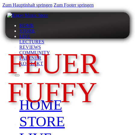
Zum Hauptinhalt springen
Zum Footer springen
HOME
STORE
LIVE
LECTURES
REVIEWS
FEUER
COMMUNITY
PARTNER
KONTAKT
FUFFY
HOME
STORE