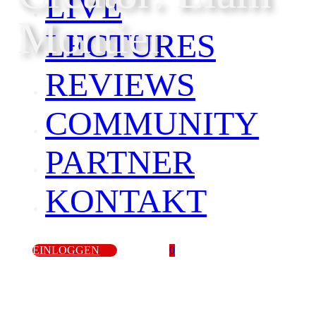
LIVE
Montier
LECTURES
REVIEWS
COMMUNITY
PARTNER
KONTAKT
EINLOGGEN
0