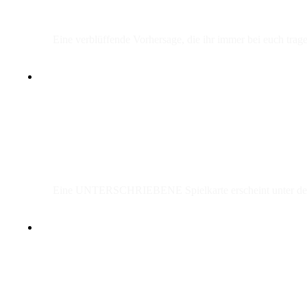
Eine verblüffende Vorhersage, die ihr immer bei euch trage
Eine UNTERSCHRIEBENE Spielkarte erscheint unter dem Clip