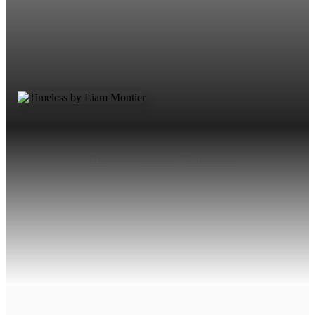
Alltagsgegenstände
,
Mentalismus
Timeless ist ein seltsamer und ungewöhnlicher Effekt mit
eurer Armbanduhr. Stellt euch vor ihr könntet die von einem
Zuschauer frei gewählte Uhrzeit vorhersagen und dann die
Zeiger eurer Armbanduhr ganz verschwinden lassen…