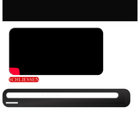
Die mit einem Sternchen (*) gekennzeichneten Links sind Affiliate Links. Wer über diese
Links einkauft, unterstützt uns mit einer kleinen Provision, die wir vom jeweiligen Onlin
Shop erhlaten, zahlt aber den genau gleichen Preis.
SCHLIESSEN
Suchen