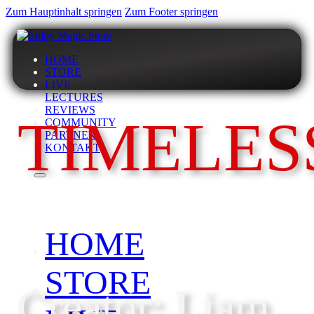
Zum Hauptinhalt springen
Zum Footer springen
HOME
STORE
LIVE
LECTURES
REVIEWS
TIMELES
COMMUNITY
PARTNER
KONTAKT
HOME
STORE
Creator: Liam