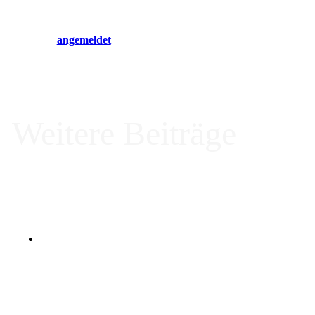
Du musst
angemeldet
sein, um einen Kommentar abzugeben.
Weitere Beiträge