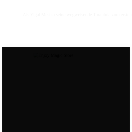
Als Yigal Mesika seine wegweisende Tarantula zum ersten Ma
Dein Kontakt zu uns
Tel.: ‭08306 6534998
Mail:
store@enjoymagic.de