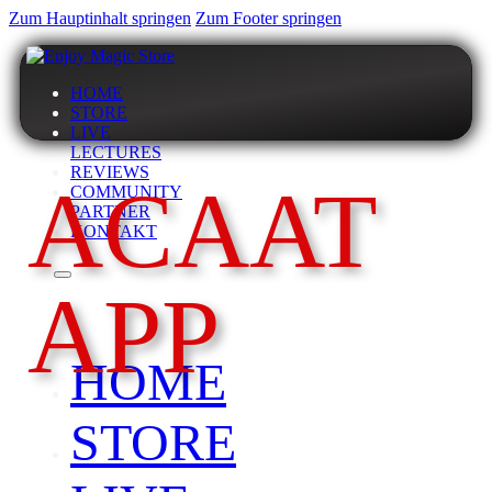
Zum Hauptinhalt springen
Zum Footer springen
HOME
STORE
LIVE
LECTURES
REVIEWS
ACAAT
COMMUNITY
PARTNER
KONTAKT
APP
HOME
STORE