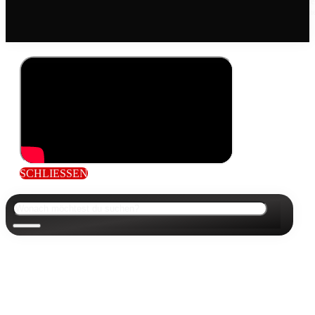
Die mit einem Sternchen (*) gekennzeichneten Links sind Affiliate Links. Wer über diese
Links einkauft, unterstützt uns mit einer kleinen Provision, die wir vom jeweiligen Onlin
Shop erhlaten, zahlt aber den genau gleichen Preis.
SCHLIESSEN
Suchen