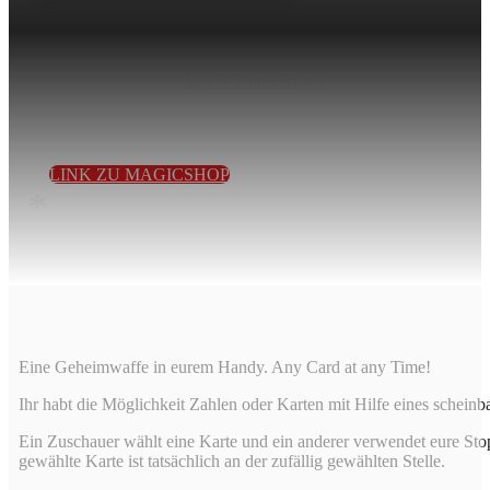
App & Phone Magic
Eine Geheimwaffe in eurem Handy. Any Card at any Time!
LINK ZU MAGICSHOP
*
Eine Geheimwaffe in eurem Handy. Any Card at any Time!
Ihr habt die Möglichkeit Zahlen oder Karten mit Hilfe eines scheinba
Ein Zuschauer wählt eine Karte und ein anderer verwendet eure Sto
gewählte Karte ist tatsächlich an der zufällig gewählten Stelle.