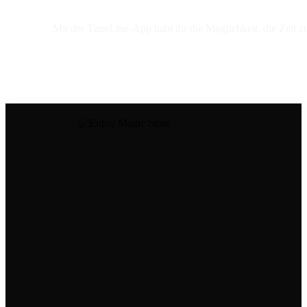
Mit der TimeLine-App habt ihr die Möglichkeit, die Zeit
Dein Kontakt zu uns
Tel.: ‭08306 6534998
Mail:
store@enjoymagic.de