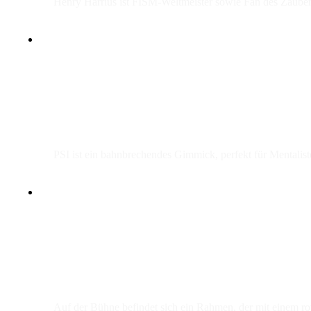
Henry Harrius ist FISM-Weltmeister sowie Fan des Zaubern
PSI ist ein bahnbrechendes Gimmick, perfekt für Mentalist
Auf der Bühne befindet sich ein Rahmen, der mit einem ro