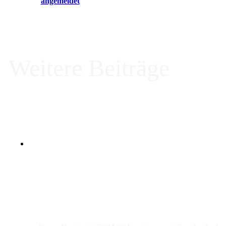
Du musst
angemeldet
sein, um einen Kommentar abzugeben.
Weitere Beiträge