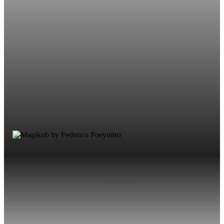
Cube Magic
Denkt ihr ihr hättet bereits alles in Sachen
Zauberwürfelmagie gesehen? Könntet ihr euch vorstellen,
den Würfel in nur einer Sekunde zu lösen?