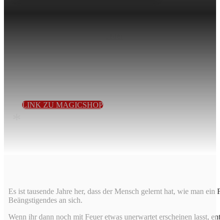
Feuer
Es ist tausende Jahre her, dass der Mensch gelernt hat, wie
man ein Feuer schürt, und dennoch hat Feuer auch heute
noch etwas Dramatisches, Aufregendes und ein klein wenig
Beängstigendes an sich…
LINK ZU MAGICSHOP
*
Es ist tausende Jahre her, dass der Mensch gelernt hat, wie man ei
Beängstigendes an sich.
Wenn ihr dann noch mit Feuer etwas unerwartet erscheinen lasst, ent