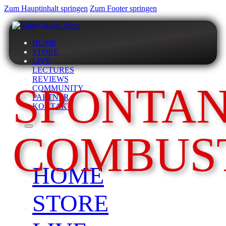
Zum Hauptinhalt springen
Zum Footer springen
HOME
STORE
LIVE
LECTURES
REVIEWS
SPONTA
COMMUNITY
PARTNER
KONTAKT
COMBUS
HOME
STORE