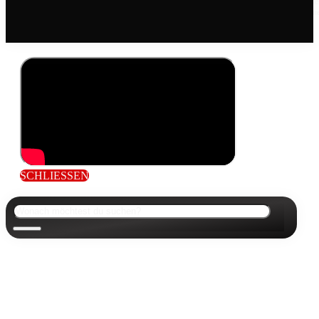
Die mit einem Sternchen (*) gekennzeichneten Links sind Affiliate Links. Wer über diese
Links einkauft, unterstützt uns mit einer kleinen Provision, die wir vom jeweiligen Onlin
Shop erhlaten, zahlt aber den genau gleichen Preis.
SCHLIESSEN
Suchen