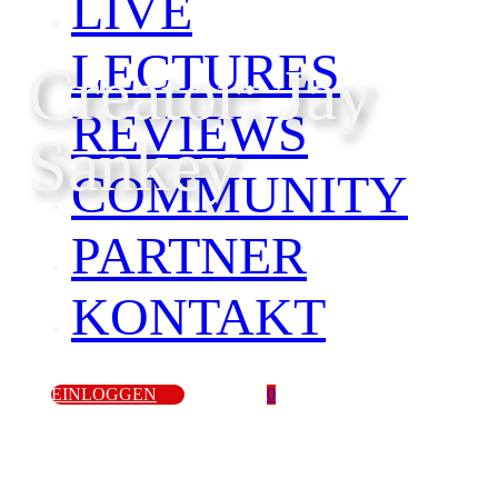
LIVE
LECTURES
Creator: Jay
REVIEWS
Sankey
COMMUNITY
PARTNER
KONTAKT
EINLOGGEN
0