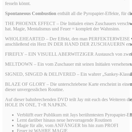
fesseln könnt.
Spontaneous Combustion
enthält all die Pyropapier-Effekte, für di
THE PHOENIX EFFECT – Die Initialen eines Zuschauers verschwinden
hat. Magie, Mentalismus und Feuer = komplett der Wahnsinn.
WHOLEHEARTED – Der Effekt, den man PERFEKTERWEISE vor Frauen 
anschließend ein Herz IN DER HAND DER ZUSCHAUERIN ersc
FIREFLY – EIN VISUELL ABERWITZIGER Austausch von zwei Münz
MELTDOWN – Ein vom Zuschauer mit seinen Initialen versehenes Stü
SIGNED, SINGED & DELIVERED – Ein wahrer „Sankey-Klassiker”. Zw
BLAZE OF GLORY – Die unterschriebene Karte erscheint in einem Feu
dieser unvergesslichen Routine.
Auf dieser bahnbrechenden DVD teilt Jay mit euch des Weiteren
HOLE IN ONE, T+R NAPKIN.
Verblüfft euer Publikum mit Jays berühmtesten Pyropapier-Ef
Lernt darüber hinaus neue hervorragende Routinen
Magie für alle, vom ANFÄNGER bis hin zum PROFI
Feuer ist WAHRE MAGIE