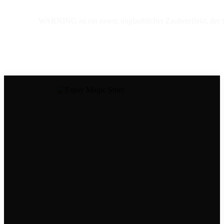
WARNING ist ein neuer, unglaublicher Zaubereffekt, der flo
Dein Kontakt zu uns
Tel.: ‭08306 6534998
Mail:
store@enjoymagic.de