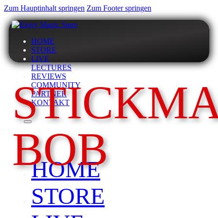
Zum Hauptinhalt springen
Zum Footer springen
HOME
STORE
LIVE
LECTURES
REVIEWS
STICKM
COMMUNITY
PARTNER
KONTAKT
BOB
HOME
STORE