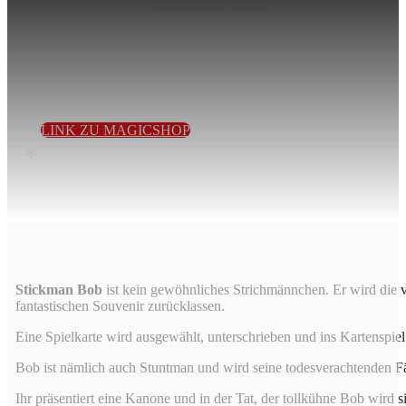
Card Magic
,
Feuer
Stickman Bob ist kein gewöhnliches Strichmännchen. Er
wird die vom Zuschauer unterschriebene Spielkarte auf die
eindrucksvollste Weise finden und den Zuschauer mit einem
fantastischen Souvenir zurücklassen…
LINK ZU MAGICSHOP
*
Stickman Bob
ist kein gewöhnliches Strichmännchen. Er wird die 
fantastischen Souvenir zurücklassen.
Eine Spielkarte wird ausgewählt, unterschrieben und ins Kartenspie
Bob ist nämlich auch Stuntman und wird seine todesverachtenden Fä
Ihr präsentiert eine Kanone und in der Tat, der tollkühne Bob wird 