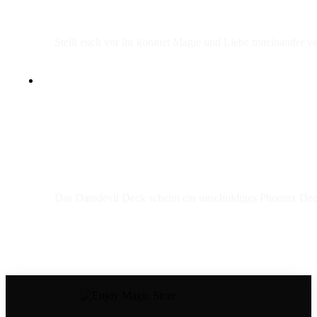
Stellt euch vor ihr könntet Magie und Liebe miteinander v
Das Daredevil Deck scheint ein unschuldiges Phoenix Deck z