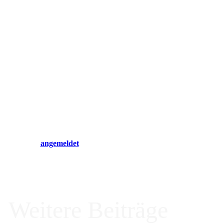
Hinterlasse einen Ko
Du musst
angemeldet
sein, um einen Kommentar abzugeben.
Weitere Beiträge