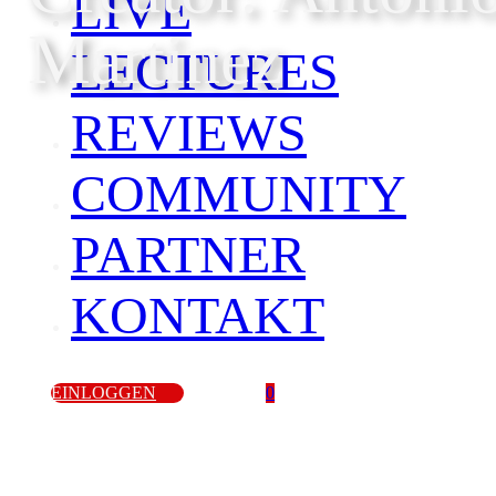
LIVE
Martinez
LECTURES
REVIEWS
COMMUNITY
PARTNER
KONTAKT
EINLOGGEN
0