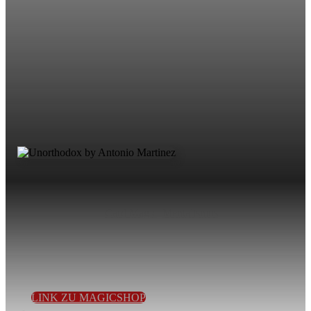
Card Magic
,
Mentalismus
Stellt euch nun vor, wie eindrucksvoll es wäre, würde die
Zuschauerkarte nicht nur die einzige Karte im Spiel sein, die
bildunten liegt, sondern die einzige Karte überhaupt…
LINK ZU MAGICSHOP