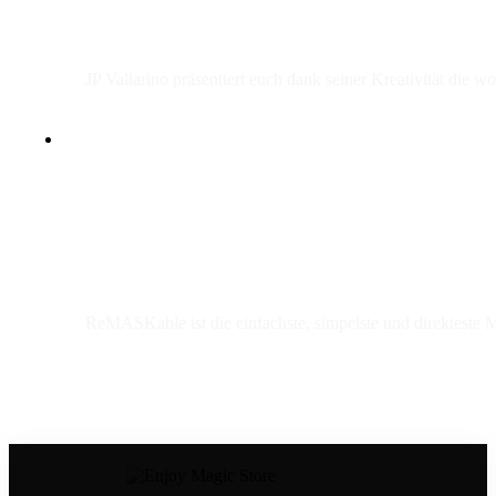
JP Vallarino präsentiert euch dank seiner Kreativität die wo
ReMASKable ist die einfachste, simpelste und direkteste M