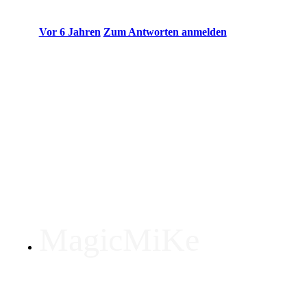
Vor 6 Jahren
Zum Antworten anmelden
Und schon wieder ein Trickdeck!
Diesmal an das beliebte Kartenspiel UNO angelehnt und genau
einbauen? Im Video sieht es so aus als ob es ein versehen wär
Versehen dass zufällig auch noch eine Vorhersage bereithält?
begründen bzw. den magischen Effekt hervorzuheben warum n
Für Walk-around / Table hopping sicher geeignet.
Ich persönlich würde ihm 3 Punkte geben.
MagicMiKe