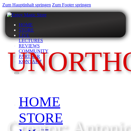
Zum Hauptinhalt springen
Zum Footer springen
HOME
STORE
LIVE
LECTURES
REVIEWS
UNORTH
COMMUNITY
PARTNER
KONTAKT
HOME
STORE
Creator: Antoni