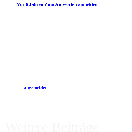
Vor 6 Jahren
Zum Antworten anmelden
Ich sehe da ähnliche Probleme wie Roger, wobei es im Bereic
– Ist im Tutorial enthalten, wie man in die Routine einsteigt?
eingesteckt hat?
Hinterlasse einen Ko
Du musst
angemeldet
sein, um einen Kommentar abzugeben.
Weitere Beiträge