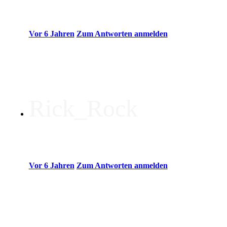
Vor 6 Jahren
Zum Antworten anmelden
Wie untersuchbar ist die Karte und kann ich vorher und / ode
Rick_Rock
Vor 6 Jahren
Zum Antworten anmelden
Da wär ich ja echt gespannt ob ihr das auch so easy in der Rev