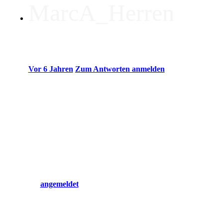
MarcA_Herren
Vor 6 Jahren
Zum Antworten anmelden
Ist man auf Bicycle und Standart-Kartengrößen limitiert?
Hinterlasse einen Ko
Du musst
angemeldet
sein, um einen Kommentar abzugeben.