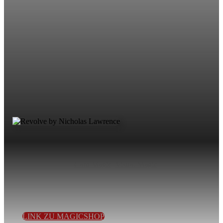
Card Magic
,
Visual Magic
Ein äußerst visueller Kartenwechsel, der wie eine
Computeranimation wirkt…
LINK ZU MAGICSHOP