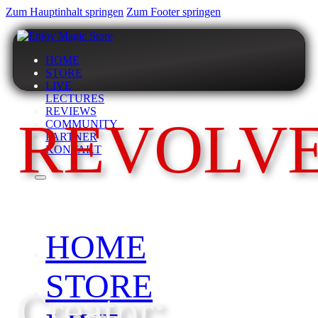
Zum Hauptinhalt springen
Zum Footer springen
HOME
STORE
LIVE
LECTURES
REVIEWS
REVOLV
COMMUNITY
PARTNER
KONTAKT
HOME
STORE
Creator: