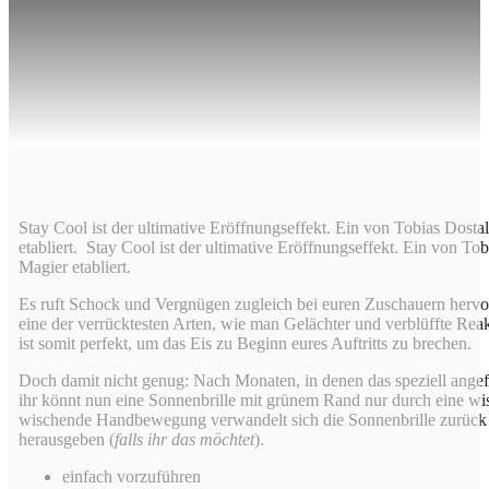
Dostal entwickeltes, unglaublich visuelles Erscheinenlassen
einer Sonnenbrille, mit dem ihr euch augenblicklich als
Magier etabliert…
Stay Cool ist der ultimative Eröffnungseffekt. Ein von Tobias Dostal
etabliert. Stay Cool ist der ultimative Eröffnungseffekt. Ein von To
Magier etabliert.
Es ruft Schock und Vergnügen zugleich bei euren Zuschauern hervor
eine der verrücktesten Arten, wie man Gelächter und verblüffte Reak
ist somit perfekt, um das Eis zu Beginn eures Auftritts zu brechen.
Doch damit nicht genug: Nach Monaten, in denen das speziell angef
ihr könnt nun eine Sonnenbrille mit grünem Rand nur durch eine w
wischende Handbewegung verwandelt sich die Sonnenbrille zurück i
herausgeben (
falls ihr das möchtet
).
einfach vorzuführen