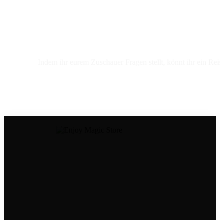
Indem ihr eurem Zuschauer Fragen stellt, könnt ihr ein 
Dein Kontakt zu uns
Tel.: ‭08306 6534998
Mail:
store@enjoymagic.de